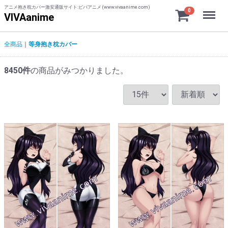
アニメ抱き枕カバー激安通販サイト:ビバアニメ (www.vivaanime.com)
Menu
0
VIVAanime
全商品
等身抱き枕カバー
8450
件
の商品がみつかりました。