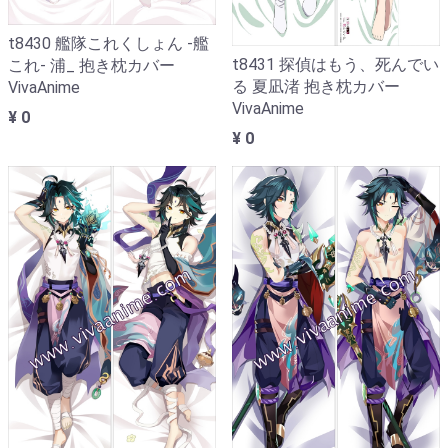
t8430 艦隊これくしょん -艦
t8431 探偵はもう、死んでい
これ- 浦_ 抱き枕カバー
る 夏凪渚 抱き枕カバー
VivaAnime
VivaAnime
¥ 0
¥ 0