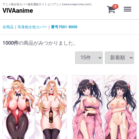
アニメ抱き枕カバー激安通販サイト:ビバアニメ (www.vivaanime.com)
Menu
0
VIVAanime
全商品
等身抱き枕カバー
番号7001-8000
1000
件
の商品がみつかりました。