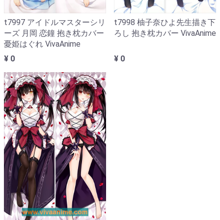
t7997 アイドルマスターシリ
t7998 柚子奈ひよ先生描き下
ーズ 月岡 恋鐘 抱き枕カバー
ろし 抱き枕カバー VivaAnime
憂姫はぐれ VivaAnime
¥ 0
¥ 0