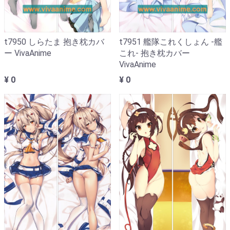
t7950 しらたま 抱き枕カバ
t7951 艦隊これくしょん -艦
ー VivaAnime
これ- 抱き枕カバー
VivaAnime
¥ 0
¥ 0