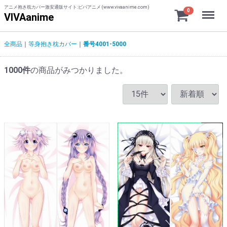
アニメ抱き枕カバー激安通販サイト:ビバアニメ (www.vivaanime.com)
Menu
0
VIVAanime
全商品
等身抱き枕カバー
番号4001-5000
1000
件
の商品がみつかりました。